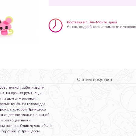
Доставка в г. Эль-Монте: дней
Узнать подробнее о стоимости и услови
С этим покупают
ровательная, заботливая и
жа, на щечках румянец и
, а другая – розовая.
овых тонах. На голове два
орона, с которой Принцесса
разноцветное платье с пышной
 и разноцветными
ссы разные. Один чулок в бело-
й горошек. У Принцессы