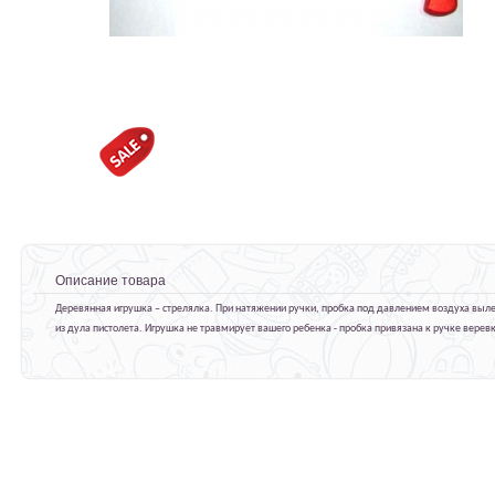
Описание товара
Деревянная игрушка – стрелялка. При натяжении ручки, пробка под давлением воздуха выл
из дула пистолета. Игрушка не травмирует вашего ребенка - пробка привязана к ручке верев