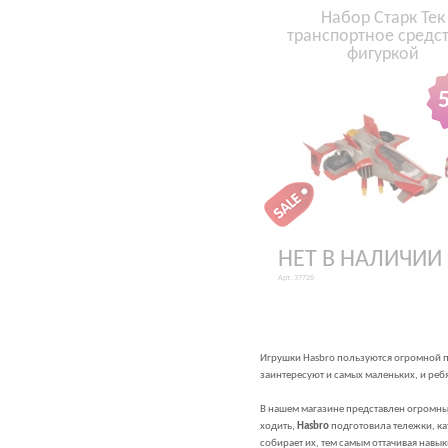
Набор Старк Тек
транспортное средст
фигуркой
НЕТ В НАЛИЧИИ
Арт. 37726
Игрушки Hasbro пользуются огромной п
заинтересуют и самых маленьких, и реб
В нашем магазине представлен огромны
ходить,
Hasbro
подготовила тележки, кат
собирает их, тем самым оттачивая навы