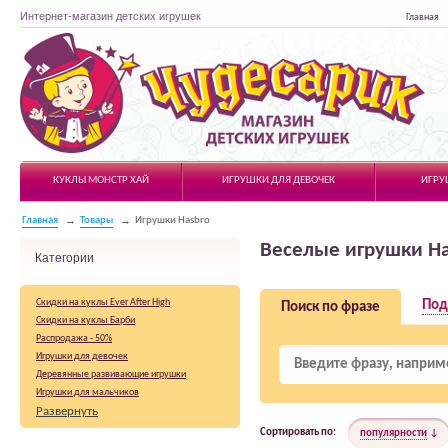
Интернет-магазин детских игрушек
Главная
Чудесарик
КУКЛЫ МОНСТР ХАЙ
ИГРУШКИ ДЛЯ ДЕВОЧЕК
ИГРУ
Главная
Товары
Игрушки Hasbro
Веселые игрушки Ha
Категории
Скидки на куклы Ever After High
Под
Поиск по фразе
Скидки на куклы Барби
Распродажа - 50%
Игрушки для девочек
Деревянные развивающие игрушки
Игрушки для мальчиков
Обучающие интерактивные игрушки
Развернуть
Игрушки SpyNet
Сортировать по:
популярности
Мыльные пузыри