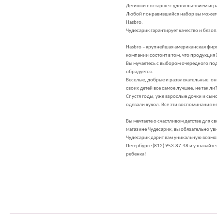
Детишки постарше с удовольствием игр
Любой понравившийся набор вы можете 
Hasbro.
Чудесарик гарантирует качество и безо
Hasbro – крупнейшая американская фирм
компании состоит в том, что продукция 
Вы мучаетесь с выбором очередного под
обрадуется.
Веселые, добрые и развлекательные, о
своих детей все самое лучшее, не так 
Спустя годы, уже взрослые дочки и сын
одевали кукол. Все эти воспоминания н
Вы мечтаете о счастливом детстве для с
магазине Чудесарик, вы обязательно ув
Чудесарик дарит вам уникальную возмож
Петербурге (812) 953-87-48 и узнавай
ребенка!