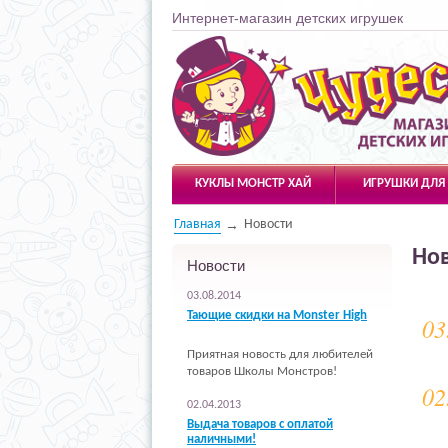
Интернет-магазин детских игрушек
Чудесарик
КУКЛЫ МОНСТР ХАЙ
ИГРУШКИ ДЛЯ
Главная
Новости
Но
Новости
03.08.2014
Тающие скидки на Monster High
03
Приятная новость для любителей
товаров Школы Монстров!
02
02.04.2013
Выдача товаров с оплатой
наличными!