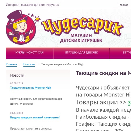
Интернет-магазин детских игрушек
Главная
Чудесарик
КУКЛЫ МОНСТР ХАЙ
ИГРУШКИ ДЛЯ ДЕВОЧЕК
ИГРУ
Главная
Новости
Тающие скидки на Monster High
Тающие скидки на M
Новости
03.08.2014
Чудесарик объявляет
Тающие скидки на Monster High
на товары Monster H
Приятная новость для любителей товаров
Товары акции >>
Школы Монстров!
В начале каждой неде
02.04.2013
Наибольшая скидка - 
Выдача товаров с оплатой наличными!
График "Тающих скидо
Предлагаем клиентам в регионах