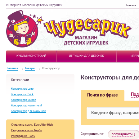
Интернет-магазин детских игрушек
Главная
Чудесарик
КУКЛЫ МОНСТР ХАЙ
ИГРУШКИ ДЛЯ ДЕВОЧЕК
ИГРУ
Главная
Товары
Конструктор
Конструкторы для д
Категории
Конструктор Lego
Под
Конструктор Brick
Поиск по фразе
Конструктор Sluban
Конструктор магнитный
Конструктор для малышей
Скидки на куклы Ever After High
Скидки на куклы Барби
Сортировать по:
популярности
Распродажа - 50%