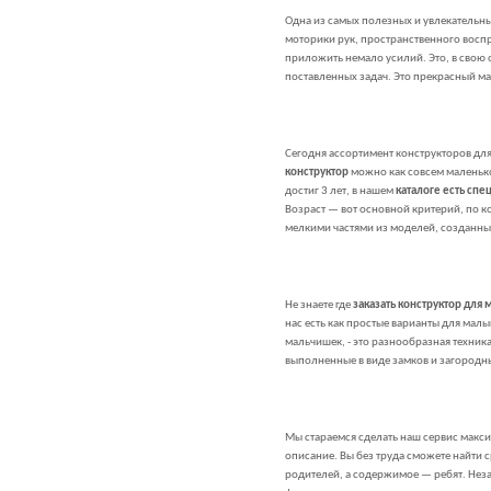
Одна из самых полезных и увлекательны
моторики рук, пространственного воспр
приложить немало усилий. Это, в свою о
поставленных задач. Это прекрасный ма
Сегодня ассортимент конструкторов для
конструктор
можно как совсем маленько
достиг 3 лет, в нашем
каталоге есть сп
Возраст — вот основной критерий, по к
мелкими частями из моделей, созданны
Не знаете где
заказать конструктор для
нас есть как простые варианты для мал
мальчишек, - это разнообразная техник
выполненные в виде замков и загородн
Мы стараемся сделать наш сервис макс
описание. Вы без труда сможете найти
родителей, а содержимое — ребят. Неза