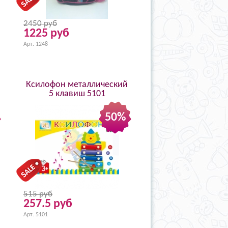
2450 руб
1225 руб
Арт. 1248
Ксилофон металлический
5 клавиш 5101
50%
515 руб
257.5 руб
Арт. 5101