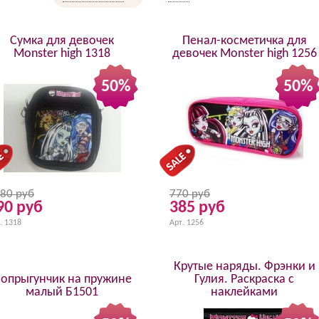
Сумка для девочек
Пенал-косметичка для
Monster high 1318
девочек Monster high 1256
50%
50%
80 руб
770 руб
90 руб
385 руб
. 1318
Арт. 1256
Крутые наряды. Фрэнки и
опрыгунчик на пружине
Гулия. Раскраска с
малый Б1501
наклейками