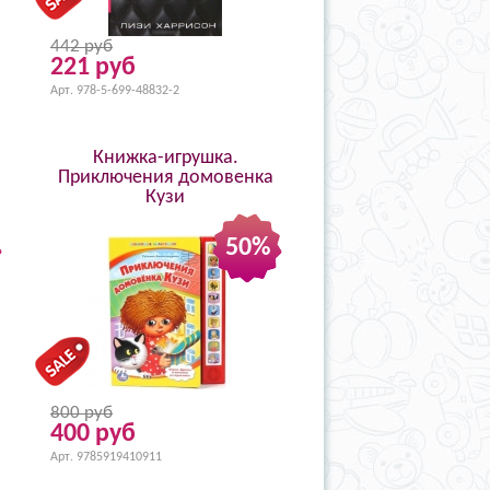
442 руб
221 руб
Арт. 978-5-699-48832-2
Книжка-игрушка.
Приключения домовенка
Кузи
50%
800 руб
400 руб
Арт. 9785919410911