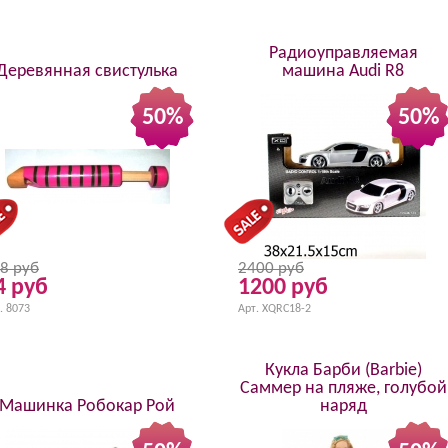
Радиоуправляемая
Деревянная свистулька
машина Audi R8
50%
50%
8 руб
2400 руб
4 руб
1200 руб
. 8073
Арт. XQRC18-2
Кукла Барби (Barbie)
Саммер на пляже, голубой
Машинка Робокар Рой
наряд