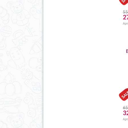
55
2
Арт
65
3
Арт