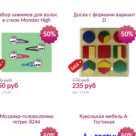
абор зажимов для волос
Доска с формами вариант
в стиле Monster High
D
50%
50%
0 руб
470 руб
50 руб
235 руб
. 13128
Арт. 5124D
Мозаика-головоломка
Кукольная мебель А-
тетрис 8244
Гостиная