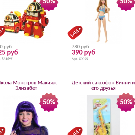
50%
50%
0 руб
780 руб
25 руб
390 руб
. 83169E
Арт. X0095
кола Монстров Макияж
Детский саксофон Винни и
Элизабет
его друзья
50%
50%