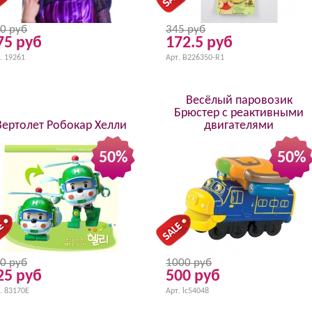
0 руб
345 руб
75 руб
172.5 руб
. 19261
Арт. B226350-R1
Весёлый паровозик
Брюстер с реактивными
Вертолет Робокар Хелли
двигателями
50%
50%
0 руб
1000 руб
25 руб
500 руб
. 83170E
Арт. lc54048