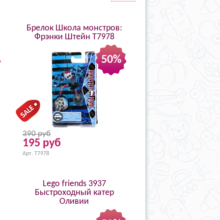
Брелок Школа монстров:
Фрэнки Штейн T7978
50%
390 руб
195 руб
Арт. T7978
Lego friends 3937
Быстроходный катер
Оливии