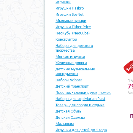
игрушки
Игрушки Hasbro
Игрушки SpyNet
Мыльные пузыри
Игрушки Fisher Price
НеоКубы (NeoСube)
Конструктор
Наборы для детского
творчества
Мягкие игрушки
Железные дороги
Детские музыкальные
инструменты
Наборы Winner
15
7
Детский транспорт
Престиж - слепки ручек, ножек
Арт
Наборы для игр Marian Plast
Товары для спорта и отдыха
Детская Обувь
П
Детская Одежда
Малышам
Игрушки для детей до 1 года