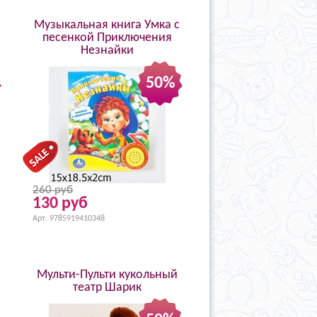
Музыкальная книга Умка с
песенкой Приключения
Незнайки
50%
260 руб
130 руб
Арт. 9785919410348
Мульти-Пульти кукольный
театр Шарик