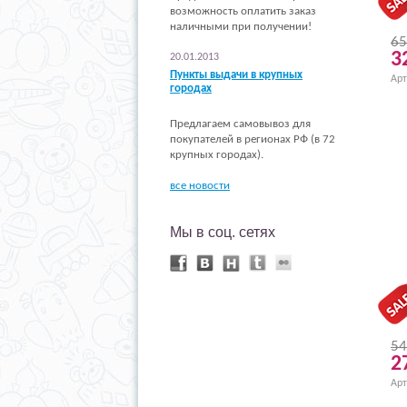
возможность оплатить заказ
наличными при получении!
65
3
20.01.2013
Пункты выдачи в крупных
Арт
городах
Предлагаем самовывоз для
покупателей в регионах РФ (в 72
крупных городах).
все новости
Мы в соц. сетях
54
2
Арт