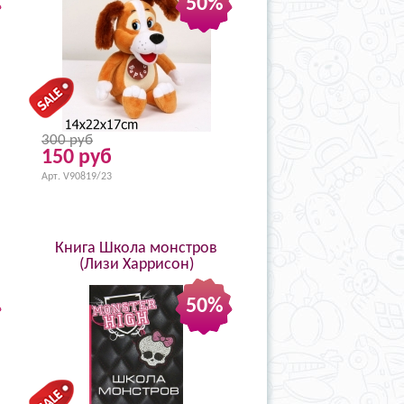
50%
300 руб
150 руб
Арт. V90819/23
Книга Школа монстров
(Лизи Харрисон)
50%