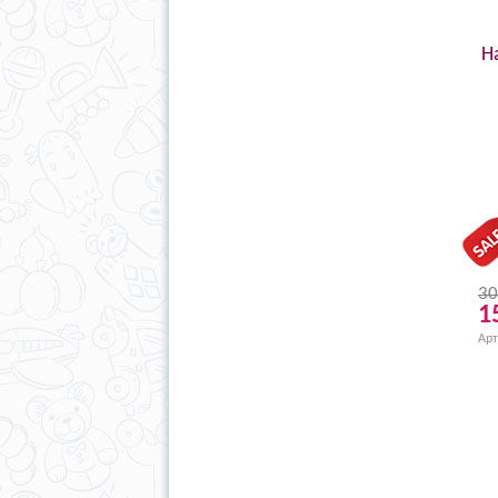
Н
30
1
Арт