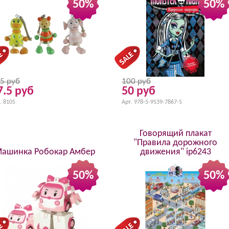
50%
50%
5 руб
100 руб
7.5 руб
50 руб
. 8105
Арт. 978-5-9539-7867-5
Говорящий плакат
"Правила дорожного
ашинка Робокар Амбер
движения" ip6243
50%
50%