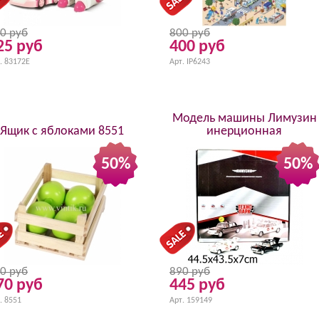
0 руб
800 руб
25 руб
400 руб
. 83172E
Арт. IP6243
Модель машины Лимузин
Ящик с яблоками 8551
инерционная
50%
50%
0 руб
890 руб
70 руб
445 руб
. 8551
Арт. 159149