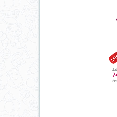
14
7
Арт