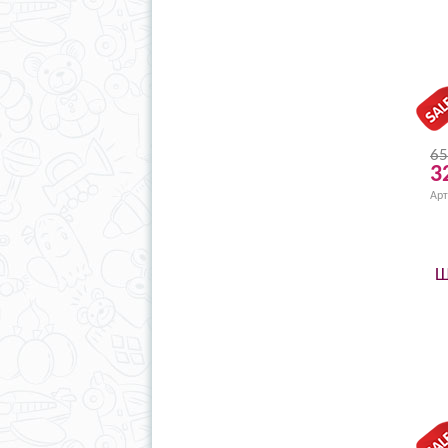
65
3
Арт
Ш