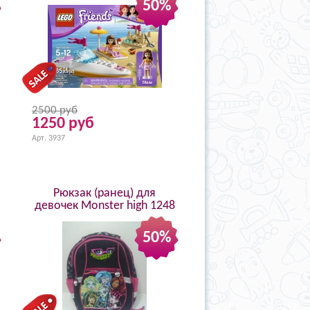
50%
2500 руб
1250 руб
Арт. 3937
Рюкзак (ранец) для
девочек Monster high 1248
50%