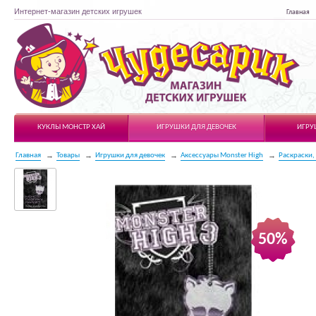
Интернет-магазин детских игрушек
Главная
Чудесарик
КУКЛЫ МОНСТР ХАЙ
ИГРУШКИ ДЛЯ ДЕВОЧЕК
ИГРУ
Главная
Товары
Игрушки для девочек
Аксессуары Monster High
Раскраски,
50%