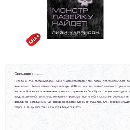
Описание товара
Передача «Мой сосед вурдалак» закончилась катастрофически плохо – теперь весь Салем зн
что часть его обитателей настоящие монстры. ЛОТСам, как они сами себя именуют, пришлось
наспех побросать свои уютненькие домики и отправиться в бега. Ну а что еще остается делать
когда твои же собственные одноклассники протестуют против тебя с плакатами возле здания
школы? Но настоящие ЛОТСы никогда не сдаются! Как бы ни сгущались тучи, вечеринка буде
устроена, танцы сплясаны, а монстры будут зажигать.