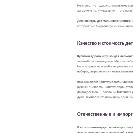
Не знаете, что подарить маленькому со
ассортименте. «Чудесарик» — это насто
Детские игры для мальчиков из интерн
который был бы равнодушен к машинам, 
Качество и стоимость де
Купить недорого игрушки для мальчик
автомобили и мотоциклы. Многие любят 
Но есть среди малышей и творческие ли
наборы для рисования и музыкальные 
Ваш сын любит конструировать или игр
ружья и пистолеты, конструкторы, от т
до подростков, — бакуганы.
В каталоге
душе, тем более что наши цены одни из
Отечественные и импорт
В ассортименте представлены простые, 
лучших мировых производителей, какие 