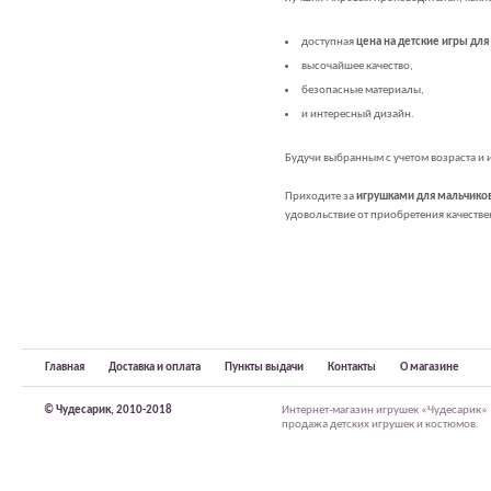
доступная
цена на детские игры для
высочайшее качество,
безопасные материалы,
и интересный дизайн.
Будучи выбранным с учетом возраста и 
Приходите за
игрушками для мальчиков 
удовольствие от приобретения качестве
Главная
Доставка и оплата
Пункты выдачи
Контакты
О магазине
© Чудесарик, 2010-2018
Интернет-магазин игрушек «Чудесарик»
продажа детских игрушек и костюмов.