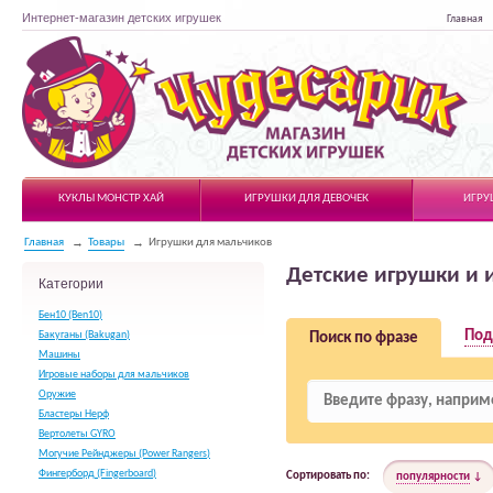
Интернет-магазин детских игрушек
Главная
Чудесарик
КУКЛЫ МОНСТР ХАЙ
ИГРУШКИ ДЛЯ ДЕВОЧЕК
ИГРУ
Главная
Товары
Игрушки для мальчиков
Детские игрушки и 
Категории
Бен10 (Ben10)
Под
Бакуганы (Bakugan)
Поиск по фразе
Машины
Игровые наборы для мальчиков
Оружие
Бластеры Нерф
Вертолеты GYRO
Могучие Рейнджеры (Power Rangers)
Фингерборд (Fingerboard)
Сортировать по:
популярности