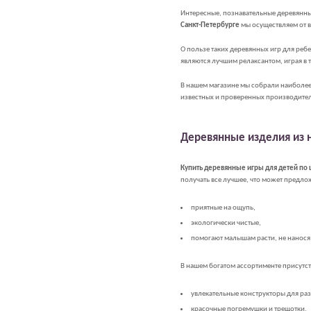
Интересные, познавательные деревянные
Санкт-Петербурге
мы осуществляем от в
О пользе таких деревянных игр для реб
являются лучшим релаксантом, играя в т
В нашем магазине мы собрали наиболее 
известных и проверенных производител
Деревянные изделия из 
Купить деревянные игры для детей по
получать все лучшее, что может предл
приятные на ощупь,
экологически чистые,
помогают малышам расти, не нанося
В нашем богатом ассортименте присутс
увлекательные конструкторы для раз
красочные погремушки и трещотки,