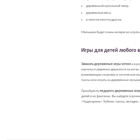
деревянный кукольный театр,
деревянные весы
и многое-многое другое.
Малышам будет очень интересно играть
Игры для детей любого в
Заказать деревянные игры оптом
и в р
научиться уверенно держаться на ногах,
развивающие сноровку и логическое мы
пазлы или играть на деревянных музык
Приобрести
недорого деревянные игры
детей и их фантазии. Вы найдете огро
«Чудесарике»: Кубики, пазлы, вкладки, 