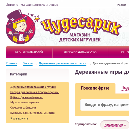
Интернет-магазин детских игрушек
Главная
Чудесарик
КУКЛЫ МОНСТР ХАЙ
ИГРУШКИ ДЛЯ ДЕВОЧЕК
ИГРУ
Главная
Товары
Деревянные развивающие игрушки
Детские деревянные Игры
Деревянные игры д
Категории
Деревянные развивающие игрушки
Под
Поиск по фразе
Наборы для плетения. Сборные бусины.
Кубики. Доски-лабиринты.
Музыкальные игрушки
Стучалки, забивалки
Кукольные дома. Мебель. Семейки.
Конструкторы деревянные
Развернуть
Лабиринты
Сортировать по:
популярности
Детские деревянные Рыбалки