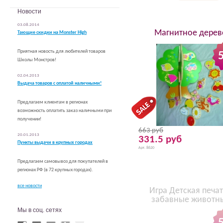
Погремушки для самых маленьких
Новости
Деревянные фигурки и персонажи
03.08.2014
Головоломки. Разное.
Магнитное дерев
Тающие скидки на Monster High
Транспорт. Поезда. Каталки.
Шнуровка
Приятная новость для любителей товаров
Формы. Пирамидки. Сортеры.
Школы Монстров!
Пазлы
Рамки-вкладыши
02.04.2013
Счёты. Цифровые игрушки. Алфавит
Выдача товаров с оплатой наличными!
Детские предметы интерьера
Предлагаем клиентам в регионах
возможность оплатить заказ наличными при
получении!
663 руб
20.01.2013
331.5 руб
Пункты выдачи в крупных городах
Арт. 8620
Предлагаем самовывоз для покупателей в
регионах РФ (в 72 крупных городах).
все новости
Игра Детская печат
забавные животн
Мы в соц. сетях