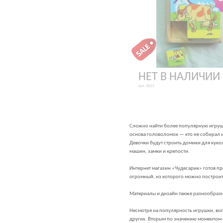
НЕТ В НАЛИЧИИ
Арт. 8621
Сложно найти более популярную игрушку
основа головоломок — кто не собирал и
Девочки будут строить домики для кукол
машин, замки и крепости.
Интернет магазин «Чудесарик» готов пр
огромный, из которого можно построит
Материалы и дизайн также разнообразн
Несмотря на популярность игрушки, вопр
других. Вторым по значению моментом м