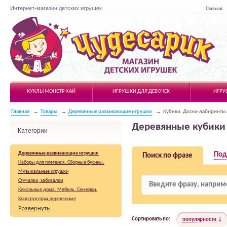
Интернет-магазин детских игрушек
Главная
Чудесарик
КУКЛЫ МОНСТР ХАЙ
ИГРУШКИ ДЛЯ ДЕВОЧЕК
ИГРУ
Главная
Товары
Деревянные развивающие игрушки
Кубики. Доски-лабиринты.
Деревянные кубики
Категории
Деревянные развивающие игрушки
Под
Поиск по фразе
Наборы для плетения. Сборные бусины.
Музыкальные игрушки
Стучалки, забивалки
Кукольные дома. Мебель. Семейки.
Конструкторы деревянные
Лабиринты
Развернуть
Детские деревянные Рыбалки
Сортировать по:
популярности
Детские деревянные Игры