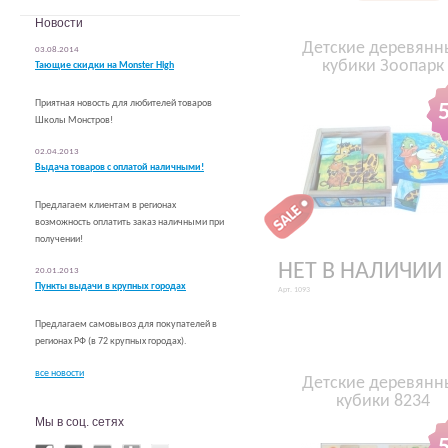
Погремушки для самых маленьких
Новости
Деревянные фигурки и персонажи
Детские деревянн
03.08.2014
Головоломки. Разное.
кубики Зоопарк
Тающие скидки на Monster High
Транспорт. Поезда. Каталки.
Шнуровка
Приятная новость для любителей товаров
Формы. Пирамидки. Сортеры.
Школы Монстров!
Пазлы
Рамки-вкладыши
02.04.2013
Счёты. Цифровые игрушки. Алфавит
Выдача товаров с оплатой наличными!
Детские предметы интерьера
Предлагаем клиентам в регионах
возможность оплатить заказ наличными при
получении!
НЕТ В НАЛИЧИИ
20.01.2013
Пункты выдачи в крупных городах
Арт. 1093
Предлагаем самовывоз для покупателей в
регионах РФ (в 72 крупных городах).
все новости
Детские деревянн
кубики 8234
Мы в соц. сетях