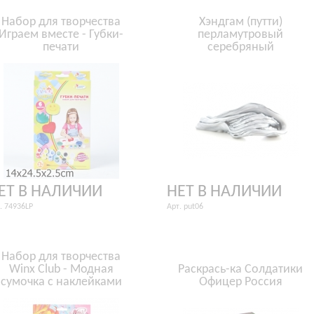
Набор для творчества
Хэндгам (путти)
Играем вместе - Губки-
перламутровый
печати
серебряный
ЕТ В НАЛИЧИИ
НЕТ В НАЛИЧИИ
. 74936LP
Арт. put06
Набор для творчества
Winx Club - Модная
Раcкрась-ка Солдатики
сумочка с наклейками
Офицер Россия