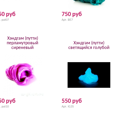
50 руб
750 руб
. put07
Арт. BE7
Хэндгам (путти)
перламутровый
Хэндгам (путти)
сиреневый
светящийся голубой
50 руб
550 руб
. put10
Арт. IG35