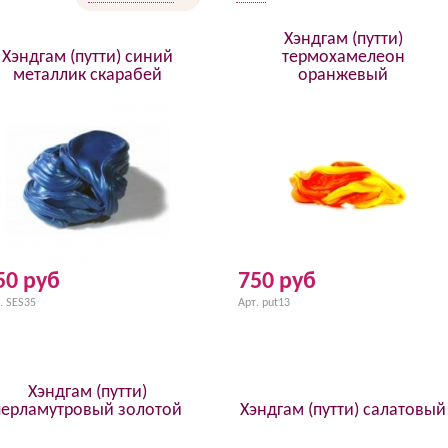
Хэндгам (путти)
Хэндгам (путти) синий
термохамелеон
металлик скарабей
оранжевый
50 руб
750 руб
. SES35
Арт. put13
Хэндгам (путти)
перламутровый золотой
Хэндгам (путти) салатовый