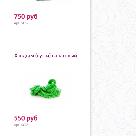
750 руб
Арт. SES7
Хэндгам (путти) салатовый
550 руб
Арт. SC35