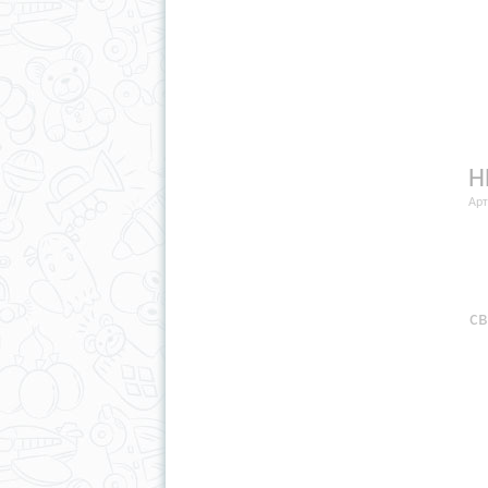
Н
Арт
св