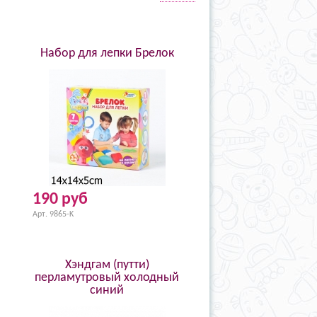
Набор для лепки Брелок
190 руб
Арт. 9865-K
Хэндгам (путти)
перламутровый холодный
синий