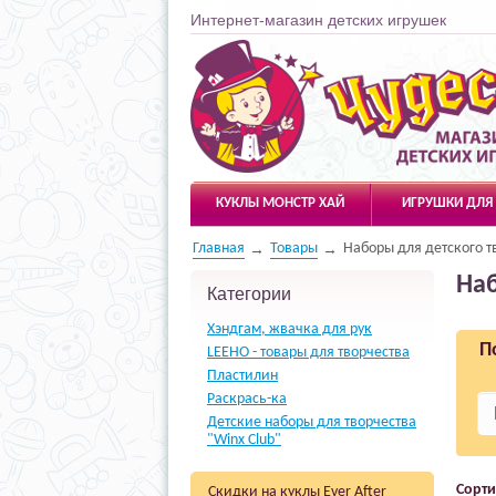
Интернет-магазин детских игрушек
Чудесарик
КУКЛЫ МОНСТР ХАЙ
ИГРУШКИ ДЛЯ
Главная
Товары
Наборы для детского т
Наб
Категории
Хэндгам, жвачка для рук
П
LEEHO - товары для творчества
Пластилин
Раскрась-ка
Детские наборы для творчества
"Winx Club"
Сорти
Скидки на куклы Ever After