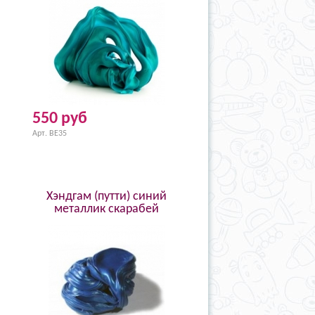
550 руб
Арт. BE35
Хэндгам (путти) синий
металлик скарабей