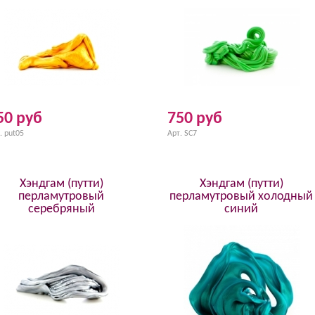
50 руб
750 руб
. put05
Арт. SC7
Хэндгам (путти)
Хэндгам (путти)
перламутровый
перламутровый холодный
серебряный
синий