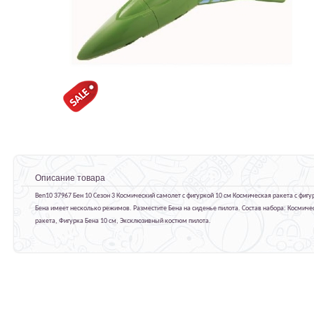
Описание товара
Ben10 37967 Бен 10 Сезон 3 Космический самолет с фигуркой 10 см Космическая ракета с фигу
Бена имеет несколько режимов. Разместите Бена на сиденье пилота. Состав набора: Космиче
ракета, Фигурка Бена 10 см, Эксклюзивный костюм пилота.