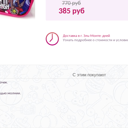
770 руб
385 руб
Доставка в г. Эль-Монте: дней
Узнать подробнее о стоимости и услови
С этим покупают
очек.
мощью молнии.