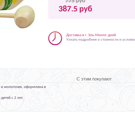
775 руб
387.5 руб
Доставка в г. Эль-Монте: дней
Узнать подробнее о стоимости и услови
С этим покупают
 и молоточек, оформлена в
етей с 2 лет.