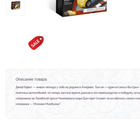
Описание товара
Джеф Горвет — живая легенда у себя на родине в Америке. Там он — один из самых быстрых
гоночных автомобилей, но теперь настало время доказать его превосходство и победить луч
соперников на Токийской трассе Чемпионата мира Гран-при! Сможет ли он обогнать своего гла
соперника — Молнию МакКуина?