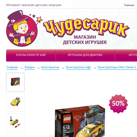
Интернет-магазин детских игрушек
Главная
Чудесарик
КУКЛЫ МОНСТР ХАЙ
ИГРУШКИ ДЛЯ ДЕВОЧЕК
ИГРУ
Главная
Товары
Конструктор
Конструктор Lego
Конструкторы Лего Тачки 2 (
50%