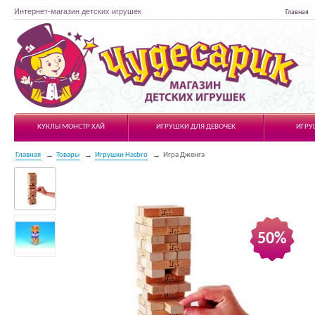
Интернет-магазин детских игрушек
Главная
Чудесарик
КУКЛЫ МОНСТР ХАЙ
ИГРУШКИ ДЛЯ ДЕВОЧЕК
ИГРУ
Главная
Товары
Игрушки Hasbro
Игра Дженга
50%