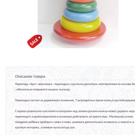
Описание товара
Пирамида «Круг» неваляшка - пирамидка с круглыми деталями, изготовленная из массива б
- обязательно понравится вашему малышу.
Пирамидка состоит из деревянного основания, 7 разноцветных ярких колец и круглой вершин
С хорошо развитыми чувствами и контролем над своими руками малыш может держать игру
перемещать и целенаправленно и осознанно действовать во время игры. Маленькие успехи
поощряют ребёнка пробовать снова и снова, развивая двигательную активность и ловкость и
крупную моторику, усиливая мускулатуру рук.