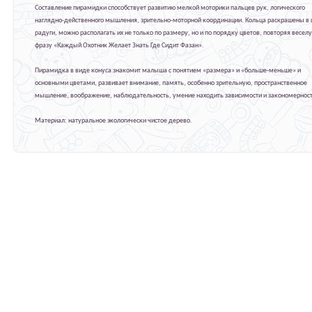
Составление пирамидки способствует развитию мелкой моторики пальцев рук, логического
наглядно-действенного мышления, зрительно-моторной координации. Кольца раскрашены в 
радуги, можно располагать их не только по размеру, но и по порядку цветов, повторяя весел
фразу «Каждый Охотник Желает Знать Где Сидит Фазан».
Пирамидка в виде конуса знакомит малыша с понятием «размера» и «больше-меньше» и
основными цветами, развивает внимание, память, особенно зрительную, пространственное
мышление, воображение, наблюдательность, умение находить зависимости и закономерност
Материал: натуральное экологически чистое дерево.