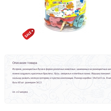
Описание товара
Из ярких, разноцветных бусин в форме различных животных, нанизанных на разноцветные ш
можно создавать красочные браслеты, бусы, ожерелья и плетёные панно. Игрушка поможет
малышу развить мелкую моторику и чувство композиции. Размер коробки: 14х11х11 см. В на
бусы 60 шт. размером 3х1,5
см. и 2 шнурка.