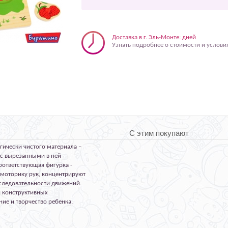
Доставка в г. Эль-Монте: дней
Узнать подробнее о стоимости и услови
С этим покупают
гически чистого материала –
 с вырезанными в ней
оответствующая фигурка -
 моторику рук, концентрируют
следовательности движений.
 конструктивных
ие и творчество ребенка.