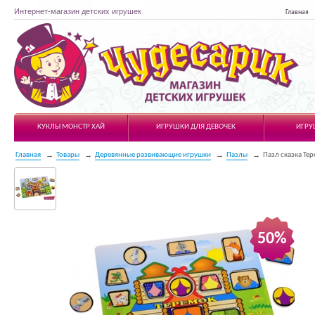
Интернет-магазин детских игрушек
Главная
Чудесарик
КУКЛЫ МОНСТР ХАЙ
ИГРУШКИ ДЛЯ ДЕВОЧЕК
ИГРУ
Главная
Товары
Деревянные развивающие игрушки
Пазлы
Пазл сказка Те
50%