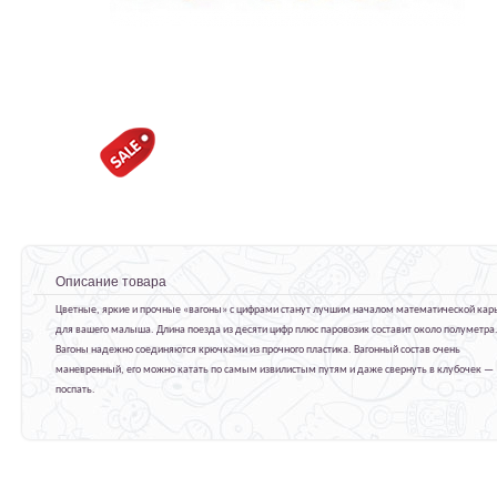
Описание товара
Цветные, яркие и прочные «вагоны» с цифрами станут лучшим началом математической ка
для вашего малыша. Длина поезда из десяти цифр плюс паровозик составит около полуметра
Вагоны надежно соединяются крючками из прочного пластика. Вагонный состав очень
маневренный, его можно катать по самым извилистым путям и даже свернуть в клубочек —
поспать.