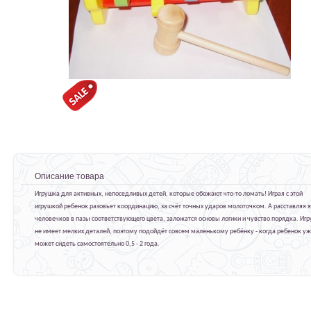
Описание товара
Игрушка для активных, непоседливых детей, которые обожают что-то ломать! Играя с этой
игрушкой ребенок разовьет координацию, за счёт точных ударов молоточком. А расставляя 
человечков в пазы соответствующего цвета, заложатся основы логики и чувство порядка. Иг
не имеет мелких деталей, поэтому подойдёт совсем маленькому ребёнку - когда ребенок у
может сидеть самостоятельно 0,5 - 2 года.