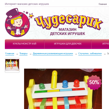
Интернет-магазин детских игрушек
Главная
Чудесарик
КУКЛЫ МОНСТР ХАЙ
ИГРУШКИ ДЛЯ ДЕВОЧЕК
ИГРУ
Главная
Товары
Деревянные развивающие игрушки
Стучалки, забивалки
З
50%