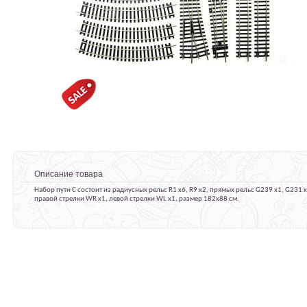
Описание товара
Набор пути C состоит из радиусных рельс R1 x6, R9 x2, прямых рельс G239 x1, G231 x
правой стрелки WR x1, левой стрелки WL x1, размер 182х88 см.