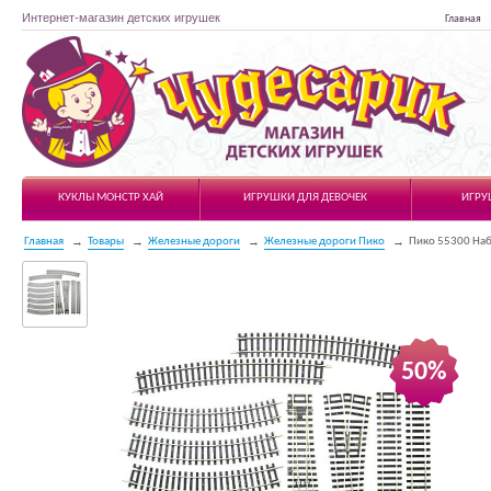
Интернет-магазин детских игрушек
Главная
Чудесарик
КУКЛЫ МОНСТР ХАЙ
ИГРУШКИ ДЛЯ ДЕВОЧЕК
ИГРУ
Главная
Товары
Железные дороги
Железные дороги Пико
Пико 55300 Наб
50%