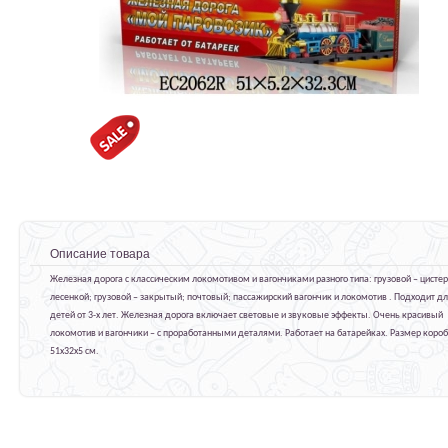
Описание товара
Железная дорога с классическим локомотивом и вагончиками разного типа: грузовой – цистер
лесенкой; грузовой – закрытый; почтовый; пассажирский вагончик и локомотив . Подходит д
детей от 3-х лет. Железная дорога включает световые и звуковые эффекты. Очень красивый
локомотив и вагончики – с проработанными деталями. Работает на батарейках. Размер короб
51х32х5 см.