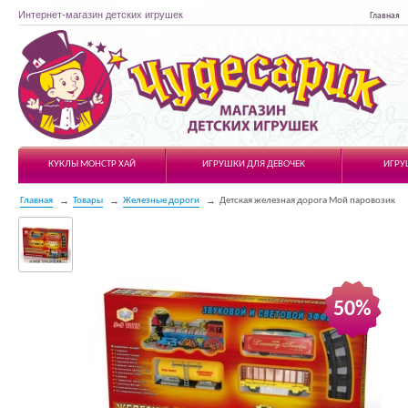
Интернет-магазин детских игрушек
Главная
Чудесарик
КУКЛЫ МОНСТР ХАЙ
ИГРУШКИ ДЛЯ ДЕВОЧЕК
ИГРУ
Главная
Товары
Железные дороги
Детская железная дорога Мой паровозик
50%