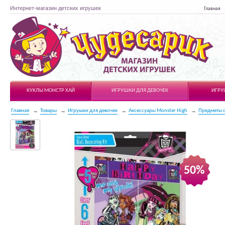
Интернет-магазин детских игрушек
Главная
Чудесарик
КУКЛЫ МОНСТР ХАЙ
ИГРУШКИ ДЛЯ ДЕВОЧЕК
ИГРУ
Главная
Товары
Игрушки для девочек
Аксессуары Monster High
Предметы 
50%