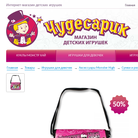
Интернет-магазин детских игрушек
Главная
Чудесарик
КУКЛЫ МОНСТР ХАЙ
ИГРУШКИ ДЛЯ ДЕВОЧЕК
ИГРУ
Главная
Товары
Игрушки для девочек
Аксессуары Monster High
Сумки и рю
50%