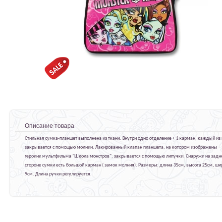
Описание товара
Стильная сумка-планшет выполнена из ткани. Внутри одно отделение + 1 карман, каждый из 
закрывается с помощью молнии. Лакированный клапан планшета, на котором изображены
героини мультфильма "Школа монстров", закрывается с помощью липучки. Снаружи на задн
стороне сумки есть большой карман ( замок молния). Размеры: длина 35см, высота 25см, ши
9см. Длина ручки регулируется.