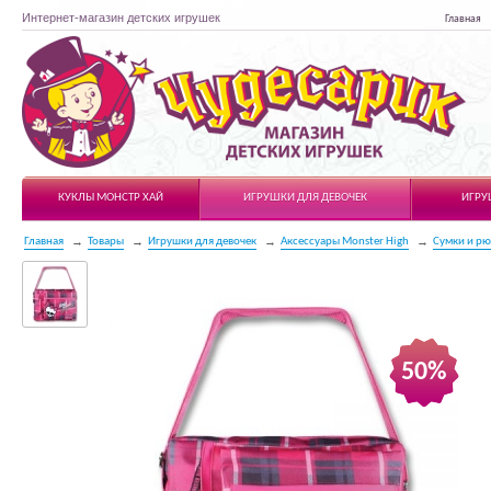
Интернет-магазин детских игрушек
Главная
Чудесарик
КУКЛЫ МОНСТР ХАЙ
ИГРУШКИ ДЛЯ ДЕВОЧЕК
ИГРУ
Главная
Товары
Игрушки для девочек
Аксессуары Monster High
Сумки и рю
50%