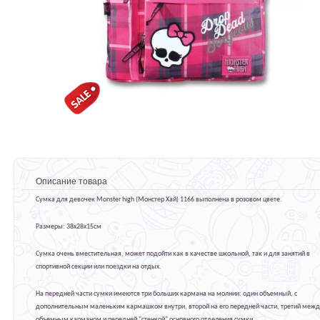
Описание товара
Сумка для девочек Monster high (Монстер Хай) 1166 выполнена в розовом цвете.
Размеры: 38х28х15см
Сумка очень вместительная, может подойти как в качестве школьной, так и для занятий в
спортивной секции или поездки на отдых.
На передней части сумки имеются три больших кармана на молнии: один объемный, с
дополнительным маленьким кармашком внутри, второй на его передней части, третий меж
объемным карманом и передней "стенкой" основного отделения сумки.