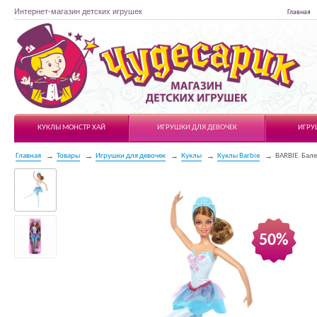
Интернет-магазин детских игрушек
Главная
Чудесарик
КУКЛЫ МОНСТР ХАЙ
ИГРУШКИ ДЛЯ ДЕВОЧЕК
ИГРУ
Главная
Товары
Игрушки для девочек
Куклы
Куклы Barbie
BARBIE. Бал
50%