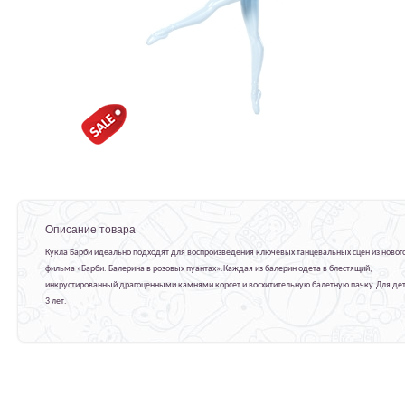
Описание товара
Кукла Барби идеально подходят для воспроизведения ключевых танцевальных сцен из новог
фильма «Барби. Балерина в розовых пуантах».Каждая из балерин одета в блестящий,
инкрустированный драгоценными камнями корсет и восхитительную балетную пачку.Для дет
3 лет.