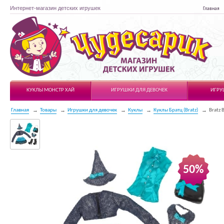
Интернет-магазин детских игрушек
Главная
Чудесарик
КУКЛЫ МОНСТР ХАЙ
ИГРУШКИ ДЛЯ ДЕВОЧЕК
ИГРУ
Главная
Товары
Игрушки для девочек
Куклы
Куклы Братц (Bratz)
Bratz 
50%