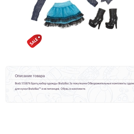
Описание товара
Bratz 515876 Братц набор одежды Bratzillaz За покупками Обворожительные комплекты оде
для кукол Bratzillaz™ и их питомцев. Обувь в комплекте.