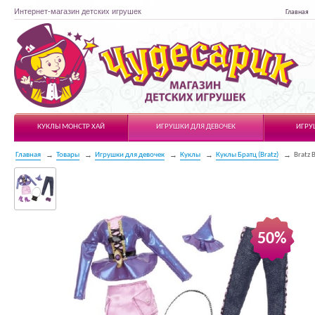
Интернет-магазин детских игрушек
Главная
Чудесарик
КУКЛЫ МОНСТР ХАЙ
ИГРУШКИ ДЛЯ ДЕВОЧЕК
ИГРУ
Главная
Товары
Игрушки для девочек
Куклы
Куклы Братц (Bratz)
Bratz 
50%