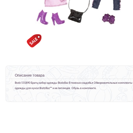
Описание товара
Bratz 515890 Братц набор одежды Bratzillaz В поисках снадобья Обворожительные комплекты
одежды для кукол Bratzillaz™ и их питомцев. Обувь в комплекте.