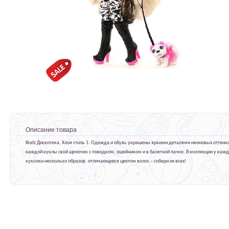
Описание товара
Bratz Дискотека, Хлоя стиль 1. Одежда и обувь украшены яркими деталями неоновых оттенко
каждой куклы свой щеночек с поводком, ошейником и в балетной пачке. В коллекции у каж
куколки несколько образов, отличающихся цветом волос – собери их всех!