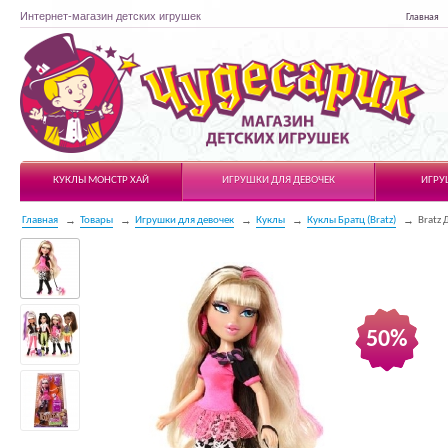
Интернет-магазин детских игрушек
Главная
Чудесарик
КУКЛЫ МОНСТР ХАЙ
ИГРУШКИ ДЛЯ ДЕВОЧЕК
ИГРУ
Главная
Товары
Игрушки для девочек
Куклы
Куклы Братц (Bratz)
Bratz 
50%