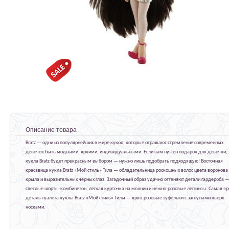
Описание товара
Bratz — одни из популярнейших в мире кукол, которые отражают стремление современных
девочек быть модными, яркими, индивидуальными. Если вам нужен подарок для девочки,
кукла Bratz будет прекрасным выбором — нужно лишь подобрать подходящую! Восточная
красавица кукла Bratz «Мой стиль» Тила — обладательница роскошных волос цвета воронова
крыла и выразительных черных глаз. Загадочный образ удачно оттеняют детали гардероба 
светлые шорты-комбинезон, легкая курточка на молнии и нежно-розовые леггинсы. Самая я
деталь туалета куклы Bratz «Мой стиль» Тилы — ярко-розовые туфельки с загнутыми вверх
носками.