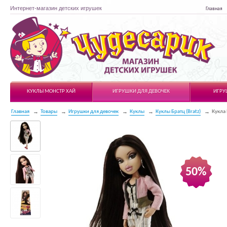
Интернет-магазин детских игрушек
Главная
Чудесарик
КУКЛЫ МОНСТР ХАЙ
ИГРУШКИ ДЛЯ ДЕВОЧЕК
ИГРУ
Главная
Товары
Игрушки для девочек
Куклы
Куклы Братц (Bratz)
Кукла 
50%