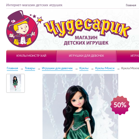
Интернет-магазин детских игрушек
Главная
Чудесарик
КУКЛЫ МОНСТР ХАЙ
ИГРУШКИ ДЛЯ ДЕВОЧЕК
ИГРУ
Главная
Товары
Игрушки для девочек
Куклы
Куклы Мокси
Кукла Moxie
50%