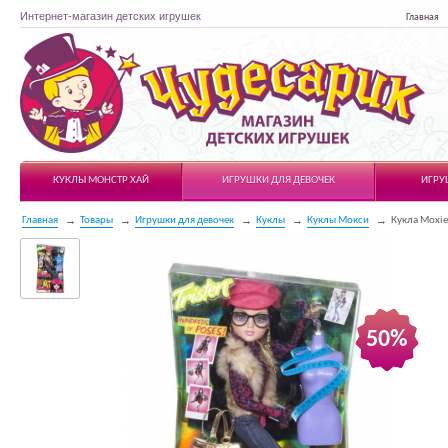
Интернет-магазин детских игрушек
Главная
Чудесарик
КУКЛЫ МОНСТР ХАЙ
ИГРУШКИ ДЛЯ ДЕВОЧЕК
ИГРУ
Главная
Товары
Игрушки для девочек
Куклы
Куклы Мокси
Кукла Moxie
50%