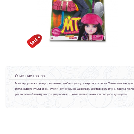
Описание товара
Мелроуз умная и целеустремленная, любит музыку, а еще писать песни. У нее отличное чувс
стиля. Высота куклы 35 см. Руки и ноги куклы на шарнирах. Возможность смены парика-приче
реалистичный взгляд, настоящие ресницы. В комплекте стильные аксессуары для куклы.