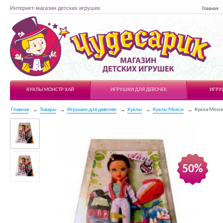
Интернет-магазин детских игрушек
Главная
Чудесарик
КУКЛЫ МОНСТР ХАЙ
ИГРУШКИ ДЛЯ ДЕВОЧЕК
ИГРУ
Главная
Товары
Игрушки для девочек
Куклы
Куклы Мокси
Кукла Moxie
50%