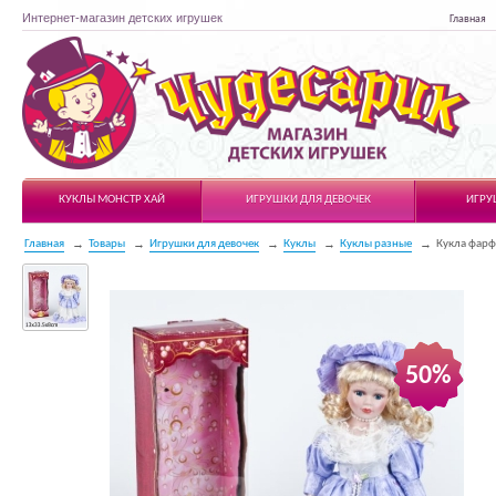
Интернет-магазин детских игрушек
Главная
Чудесарик
КУКЛЫ МОНСТР ХАЙ
ИГРУШКИ ДЛЯ ДЕВОЧЕК
ИГРУ
Главная
Товары
Игрушки для девочек
Куклы
Куклы разные
Кукла фарф
50%