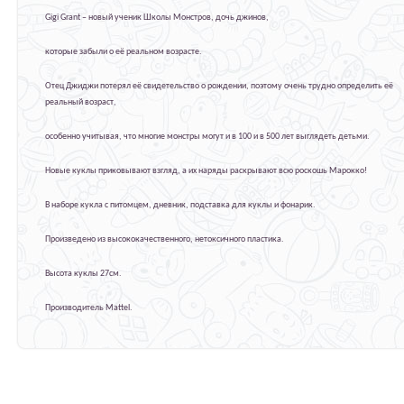
Gigi Grant – новый ученик Школы Монстров, дочь джинов,
которые забыли о её реальном возрасте.
Отец Джиджи потерял её свидетельство о рождении, поэтому очень трудно определить её
реальный возраст,
особенно учитывая, что многие монстры могут и в 100 и в 500 лет выглядеть детьми.
Новые куклы приковывают взгляд, а их наряды раскрывают всю роскошь Марокко!
В наборе кукла с питомцем, дневник, подставка для куклы и фонарик.
Произведено из высококачественного, нетоксичного пластика.
Высота куклы 27см.
Производитель Mattel.