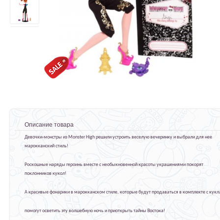
Описание товара
Девочки-монстры из Monster High решили устроить веселую вечеринку и выбрали для нее
марокканский стиль!
Роскошные наряды героинь вместе с необыкновенной красоты украшениями покорят
поклонников кукол!
А красивые фонарики в марокканском стиле, которые будут продаваться в комплекте с кукл
помогут осветить эту волшебную ночь и приоткрыть тайны Востока!