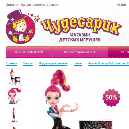
Интернет-магазин детских игрушек
Главная
Чудесарик
КУКЛЫ МОНСТР ХАЙ
ИГРУШКИ ДЛЯ ДЕВОЧЕК
ИГРУ
Главная
Товары
Игрушки для девочек
Куклы
Куклы Монстр Хай (Монстер Х
50%