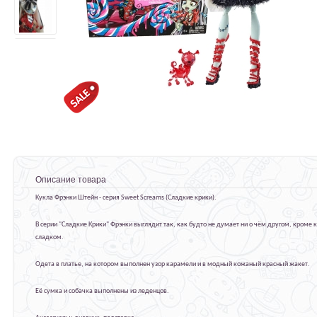
Описание товара
Кукла Фрэнки Штейн - серия Sweet Screams (Сладкие крики).
В серии "Сладкие Крики" Фрэнки выглядит так, как будто не думает ни о чём другом, кроме к
сладком.
Одета в платье, на котором выполнен узор карамели и в модный кожаный красный жакет.
Её сумка и собачка выполнены из леденцов.