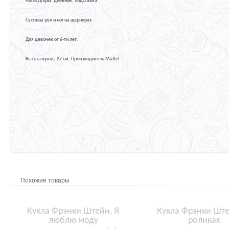
Аксессуары: дневник, подставка.
Суставы рук и ног на шарнирах.
Для девочек от 6-ти лет.
Высота куклы 27 см. Производитель Mattel.
Похожие товары
Кукла Фрэнки Штейн, Я
Кукла Фрэнки Ште
люблю моду
роликах