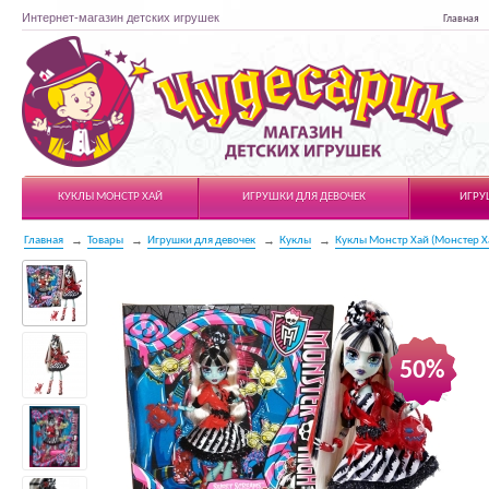
Интернет-магазин детских игрушек
Главная
Чудесарик
КУКЛЫ МОНСТР ХАЙ
ИГРУШКИ ДЛЯ ДЕВОЧЕК
ИГРУ
Главная
Товары
Игрушки для девочек
Куклы
Куклы Монстр Хай (Монстер Х
50%