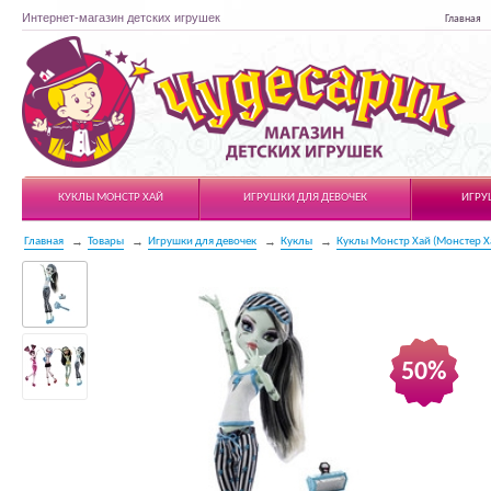
Интернет-магазин детских игрушек
Главная
Чудесарик
КУКЛЫ МОНСТР ХАЙ
ИГРУШКИ ДЛЯ ДЕВОЧЕК
ИГРУ
Главная
Товары
Игрушки для девочек
Куклы
Куклы Монстр Хай (Монстер Х
50%