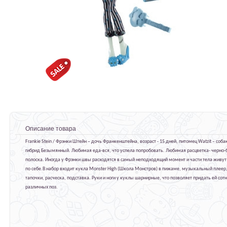
Описание товара
Frankie Stein / Фрэнки Штейн – дочь Франкенштейна, возраст - 15 дней, питомец Watzit – соба
гибрид Безымянный. Любимая еда-вся, что успела попробовать. Любимая расцветка- черно-
полоска. Иногда у Фрэнки швы расходятся в самый неподходящий момент и части тела живут
по себе.В набор входит кукла Monster High (Школа Монстров) в пижаме, музыкальный плеер
тапочки, расческа, подставка. Руки и ноги у куклы шарнирные, что позволяет придать ей сот
различных поз.