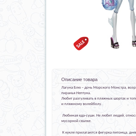
Описание товара
Лагуна Блю – дочь Морского Монстра, возра
пиранья Нептуна.
Любит разгуливать в пляжных шортах и топи
и пляжному волейболу.
Любимая еда-суши. Не любит людей, относя
мусорной свалке.
К кукле прилагаются фигурка питомца, днев