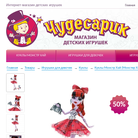
Интернет-магазин детских игрушек
Главная
Чудесарик
КУКЛЫ МОНСТР ХАЙ
ИГРУШКИ ДЛЯ ДЕВОЧЕК
ИГРУ
Главная
Товары
Игрушки для девочек
Куклы
Куклы Монстр Хай (Монстер Х
50%