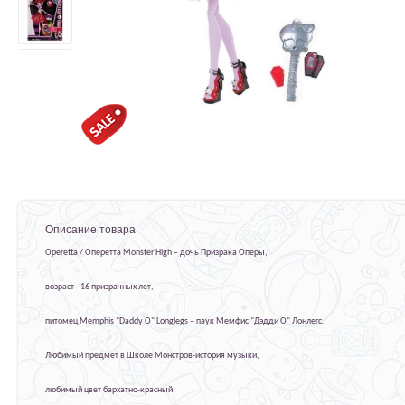
Описание товара
Operetta / Оперетта Monster High – дочь Призрака Оперы,
возраст - 16 призрачных лет,
питомец Memphis "Daddy O" Longlegs – паук Мемфис "Дэдди О" Лонлегс.
Любимый предмет в Школе Монстров-история музыки,
любимый цвет бархатно-красный.