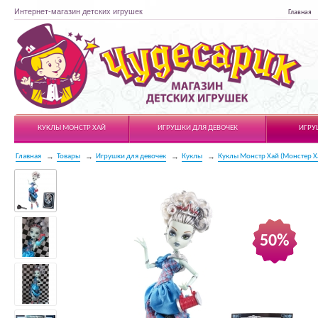
Интернет-магазин детских игрушек
Главная
Чудесарик
КУКЛЫ МОНСТР ХАЙ
ИГРУШКИ ДЛЯ ДЕВОЧЕК
ИГРУ
Главная
Товары
Игрушки для девочек
Куклы
Куклы Монстр Хай (Монстер Х
50%