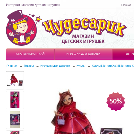
Интернет-магазин детских игрушек
Главная
Чудесарик
КУКЛЫ МОНСТР ХАЙ
ИГРУШКИ ДЛЯ ДЕВОЧЕК
ИГРУ
Главная
Товары
Игрушки для девочек
Куклы
Куклы Монстр Хай (Монстер Х
50%