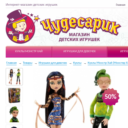
Интернет-магазин детских игрушек
Главная
Чудесарик
КУКЛЫ МОНСТР ХАЙ
ИГРУШКИ ДЛЯ ДЕВОЧЕК
ИГРУ
Главная
Товары
Игрушки для девочек
Куклы
Куклы Монстр Хай (Монстер Х
50%