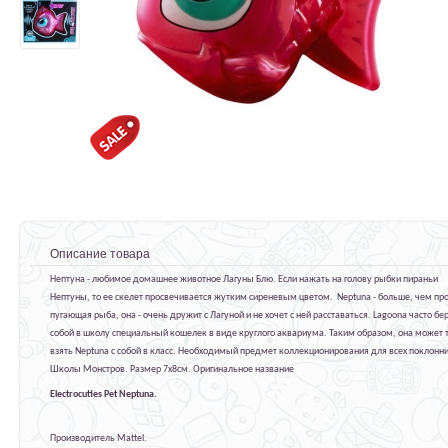
Описание товара
Нептуна - любимое домашнее животное Лагуны Блю. Если нажать на голову рыбки пираньи
Нептуны, то ее скелет просвечивается жутким сиреневым цветом. Neptuna - больше, чем пр
пугающая рыба, она - очень дружит с Лагуной и не хочет с ней расставаться. Lagoona часто бер
собой в школу специальный кошелек в виде круглого аквариума. Таким образом, она может 
взять Neptuna с собой в класс. Необходимый предмет коллекционирования для всех поклонн
Школы Монстров. Размер 7х8см. Оригинальное название
Electrocuties Pet Neptuna.
Производитель Mattel.