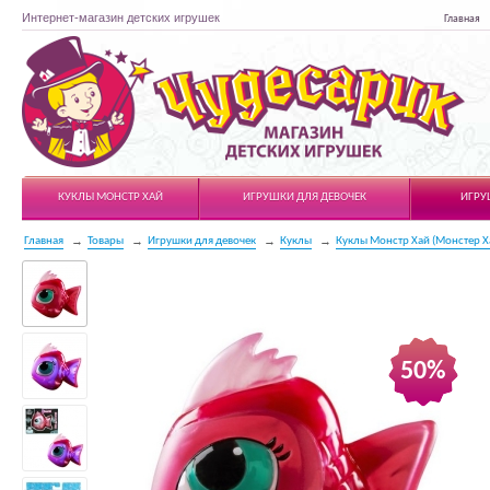
Интернет-магазин детских игрушек
Главная
Чудесарик
КУКЛЫ МОНСТР ХАЙ
ИГРУШКИ ДЛЯ ДЕВОЧЕК
ИГРУ
Главная
Товары
Игрушки для девочек
Куклы
Куклы Монстр Хай (Монстер Х
50%