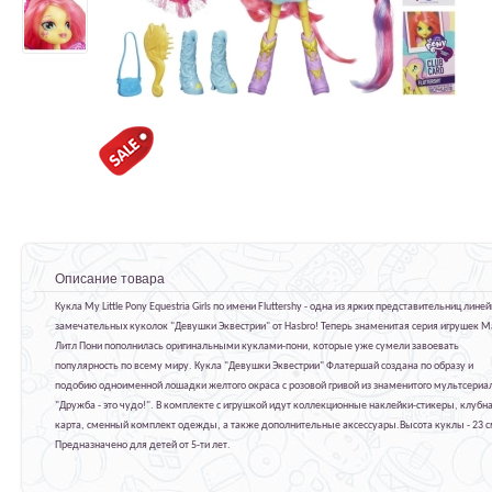
Описание товара
Кукла My Little Pony Equestria Girls по имени Fluttershy - одна из ярких представительниц лине
замечательных куколок "Девушки Эквестрии" от Hasbro! Теперь знаменитая серия игрушек М
Литл Пони пополнилась оригинальными куклами-пони, которые уже сумели завоевать
популярность по всему миру. Кукла "Девушки Эквестрии" Флатершай создана по образу и
подобию одноименной лошадки желтого окраса с розовой гривой из знаменитого мультсериа
"Дружба - это чудо!". В комплекте с игрушкой идут коллекционные наклейки-стикеры, клубн
карта, сменный комплект одежды, а также дополнительные аксессуары.Высота куклы - 23 с
Предназначено для детей от 5-ти лет.