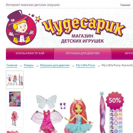
Интернет-магазин детских игрушек
Главная
Чудесарик
КУКЛЫ МОНСТР ХАЙ
ИГРУШКИ ДЛЯ ДЕВОЧЕК
ИГРУ
Главная
Товары
Игрушки для девочек
My Little Pony
My Little Pony. Кукла Eq
50%