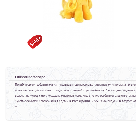
Описание товара
Пони Эпплджек -забавная мягкая игрушка в виде персонажа известного мультфильма привле
внимание каждого малыша. Она сделана из мягкой и приятной ткани. У лошадки есть длинн
волосы, на которых можно создать много причесок. Игра с пони способствует развитию такти
чувствительности и воображения у детей.Высота игрушки –22 см.Рекомендуемый возраст: от
лет.