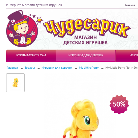
Интернет-магазин детских игрушек
Главная
Чудесарик
КУКЛЫ МОНСТР ХАЙ
ИГРУШКИ ДЛЯ ДЕВОЧЕК
ИГРУ
Главная
Товары
Игрушки для девочек
My Little Pony
My Little Pony Пони Э
50%