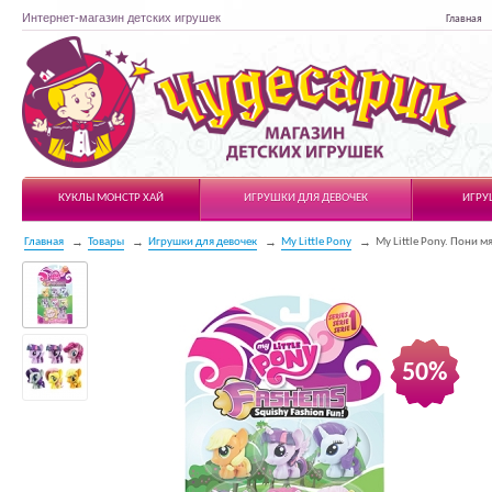
Интернет-магазин детских игрушек
Главная
Чудесарик
КУКЛЫ МОНСТР ХАЙ
ИГРУШКИ ДЛЯ ДЕВОЧЕК
ИГРУ
Главная
Товары
Игрушки для девочек
My Little Pony
My Little Pony. Пони м
50%