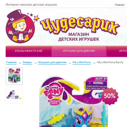
Интернет-магазин детских игрушек
Главная
Чудесарик
КУКЛЫ МОНСТР ХАЙ
ИГРУШКИ ДЛЯ ДЕВОЧЕК
ИГРУ
Главная
Товары
Игрушки для девочек
My Little Pony
My Little Pony Rarity
50%