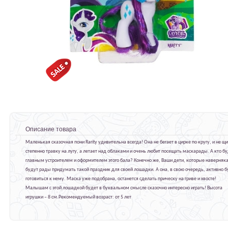
Описание товара
Маленькая сказочная пони Rarity удивительна всегда! Она не бегает в цирке по кругу, и не щ
степенно травку на лугу, а летает над облаками и очень любит посещать маскарады. А кто б
главным устроителем и оформителем этого бала? Конечно же, Ваши дети, которые наверняк
будут рады придумать такой праздник для своей лошадки. А она, в свою очередь, активно б
готовиться к нему. Маска уже подобрана, останется сделать прическу на гриве и хвосте!
Малышам с этой лошадкой будет в буквальном смысле сказочно интересно играть! Высота
игрушки – 8 см.Рекомендуемый возраст: от 5 лет